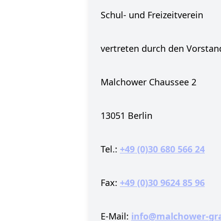
Schul- und Freizeitverein
vertreten durch den Vorstand
Malchower Chaussee 2
13051 Berlin
Tel.:
+49 (0)30 680 566 24
Fax:
+49 (0)30 9624 85 96
E-Mail:
info@malchower-gra